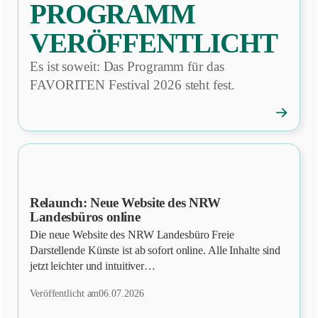
PROGRAMM
VERÖFFENTLICHT
Es ist soweit: Das Programm für das
FAVORITEN Festival 2026 steht fest.
→
FAVORI
Festival:
Program
veröffentl
Relaunch: Neue Website des NRW
NEWS
Landesbüros online
Die neue Website des NRW Landesbüro Freie
Darstellende Künste ist ab sofort online. Alle Inhalte sind
jetzt leichter und intuitiver…
Veröffentlicht am
06.07.2026