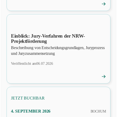
→
News
öffnen
Einblick: Jury-Verfahren der NRW-
NEWS
Projektförderung
Beschreibung von Entscheidungsgrundlagen, Juryprozess
und Juryzusammensetzung
Veröffentlicht am
06.07.2026
→
News
öffnen
JETZT BUCHBAR
PRÄSENZ
4. SEPTEMBER 2026
BOCHUM