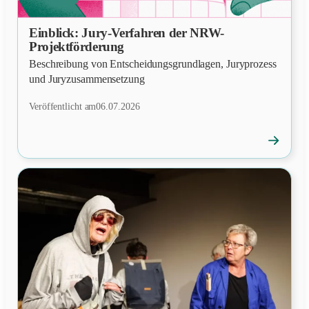
Einblick: Jury-Verfahren der NRW-
NEWS
Projektförderung
Beschreibung von Entscheidungsgrundlagen, Juryprozess
und Juryzusammensetzung
Veröffentlicht am
06.07.2026
→
News
öffnen