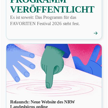
VERÖFFENTLICHT
Es ist soweit: Das Programm für das
FAVORITEN Festival 2026 steht fest.
→
FAVORI
Festival:
Program
veröffentl
Relaunch: Neue Website des NRW
NEWS
Landesbüros online