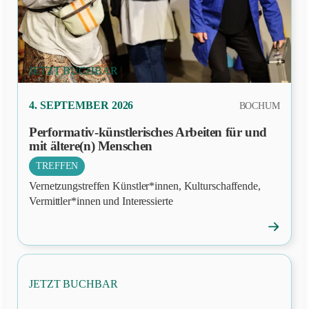
JETZT BUCHBAR
PRÄSENZ
4. SEPTEMBER 2026
BOCHUM
Performativ-künstlerisches Arbeiten für und
mit ältere(n) Menschen
TREFFEN
Vernetzungstreffen Künstler*innen, Kulturschaffende,
Vermittler*innen und Interessierte
→
Veranstal
öffnen
JETZT BUCHBAR