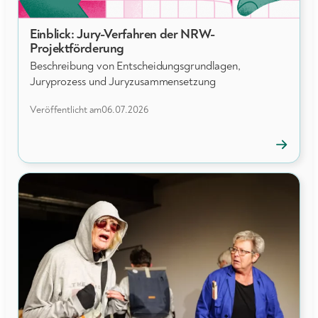
Einblick: Jury-Verfahren der NRW-
NEWS
Projektförderung
Beschreibung von Entscheidungsgrundlagen,
Juryprozess und Juryzusammensetzung
Veröffentlicht am
06.07.2026
→
News
öffnen