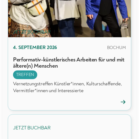
JETZT BUCHBAR
PRÄSENZ
4. SEPTEMBER 2026
BOCHUM
Performativ-künstlerisches Arbeiten für und mit
ältere(n) Menschen
TREFFEN
Vernetzungstreffen Künstler*innen, Kulturschaffende,
Vermittler*innen und Interessierte
→
Veransta
öffnen
JETZT BUCHBAR