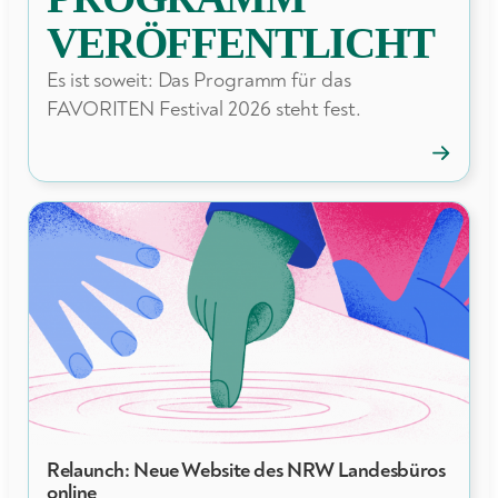
VERÖFFENTLICHT
Es ist soweit: Das Programm für das
FAVORITEN Festival 2026 steht fest.
→
FAVORI
Festival:
Progra
veröffent
Relaunch: Neue Website des NRW Landesbüros
NEWS
online