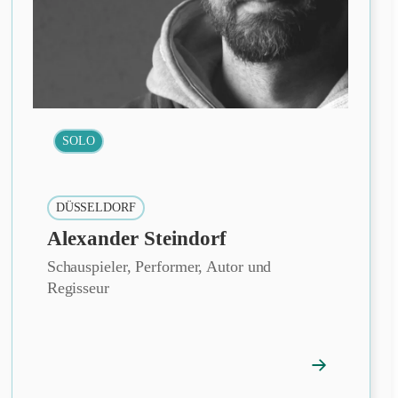
SOLO
DÜSSELDORF
Alexander Steindorf
Schauspieler, Performer, Autor und
Regisseur
→
fil
Mitgliedsprof
öffnen