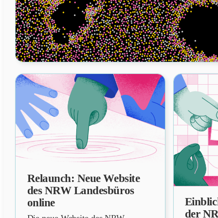
Relaunch: Neue Website
NEWS
des NRW Landesbüros
Einbli
online
NEWS
der N