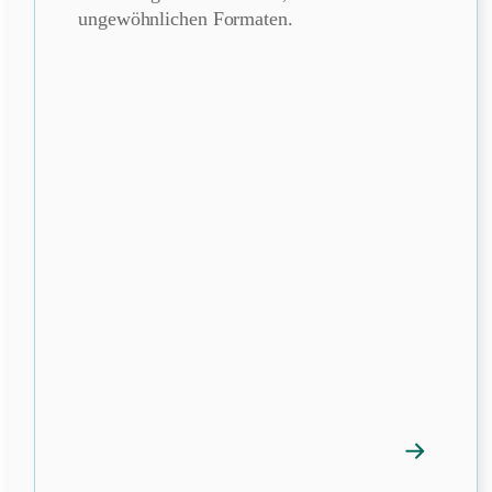
ungewöhnlichen Formaten.
→
Mitgliedspr
öffnen