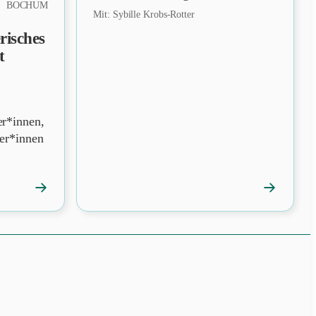
BOCHUM
Mit: Sybille Krobs-Rotter
risches
t
er*innen,
ler*innen
→
→
Veranstaltung
Veranstalt
öffnen
öffnen