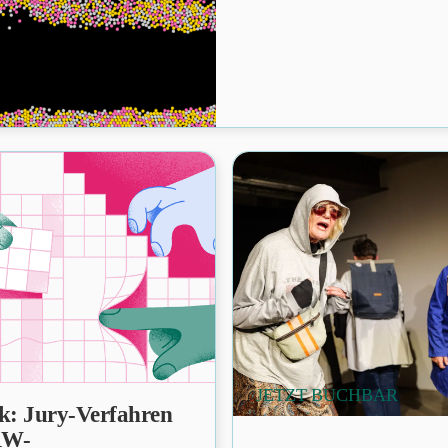
JETZT BUCHBAR
ck: Jury-Verfahren
RW-
PRÄSENZ