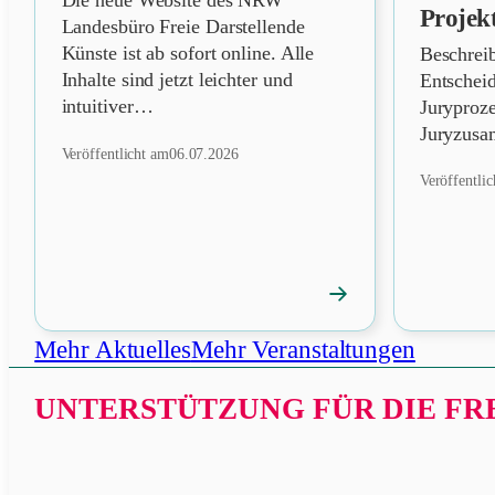
Die neue Website des NRW
Projek
Landesbüro Freie Darstellende
Künste ist ab sofort online. Alle
Beschrei
Inhalte sind jetzt leichter und
Entschei
intuitiver…
Juryproz
Juryzusa
Veröffentlicht am
06.07.2026
Veröffentli
→
News
öffnen
Mehr Aktuelles
Mehr Veranstaltungen
UNTERSTÜTZUNG FÜR DIE FRE