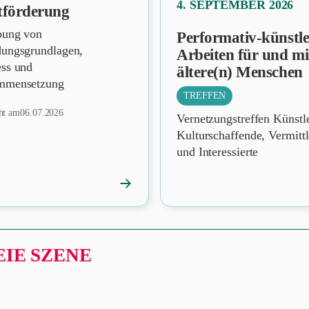
4. SEPTEMBER 2026
tförderung
bung von
Performativ-künstle
dungsgrundlagen,
Arbeiten für und mi
ess und
ältere(n) Menschen
mmensetzung
TREFFEN
cht am
06.07.2026
Vernetzungstreffen Künstl
Kulturschaffende, Vermitt
und Interessierte
→
News
öffnen
IE SZENE