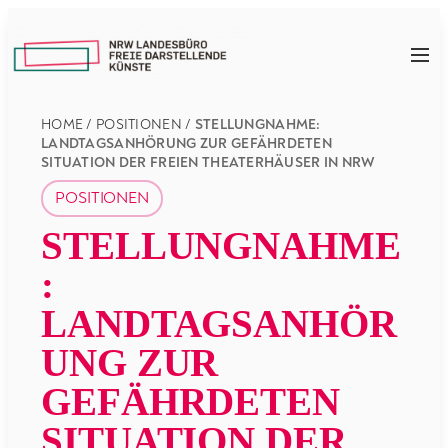
Zum
Inhalt
NRW
springen
LFDK
HOME
/
POSITIONEN
/
STELLUNGNAHME:
LANDTAGSANHÖRUNG ZUR GEFÄHRDETEN
SITUATION DER FREIEN THEATERHÄUSER IN NRW
POSITIONEN
STELLUNGNAHME
:
LANDTAGSANHÖR
UNG ZUR
GEFÄHRDETEN
SITUATION DER