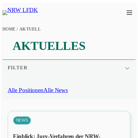
Zum
Inhalt
NRW
springen
LFDK
HOME
/
AKTUELL
AKTUELLES
FILTER
Suchen
Alle Positionen
Alle News
✕
FILTER ZURÜCKSETZEN
NEWS
Einblick: Jury-Verfahren der NRW-