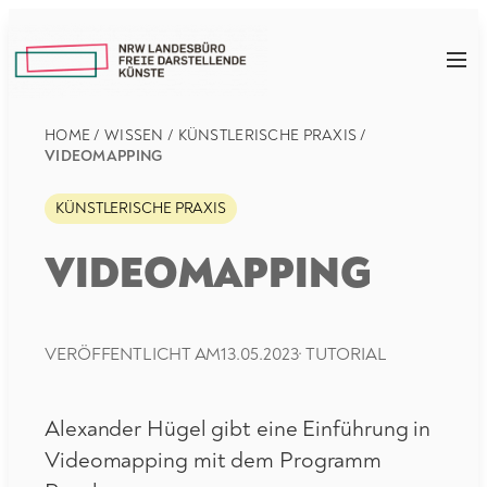
Zum
Inhalt
NRW
springen
LFDK
HOME
/
WISSEN
/
KÜNSTLERISCHE PRAXIS
/
VIDEOMAPPING
KÜNSTLERISCHE PRAXIS
VIDEOMAPPING
VERÖFFENTLICHT AM
13.05.2023
·
TUTORIAL
Alexander Hügel gibt eine Einführung in
Videomapping mit dem Programm