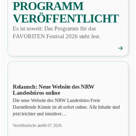
PROGRAMM
VERÖFFENTLICHT
Es ist soweit: Das Programm für das
FAVORITEN Festival 2026 steht fest.
→
FAVORI
Festival:
Program
veröffentl
Relaunch: Neue Website des NRW
NEWS
Landesbüros online
Die neue Website des NRW Landesbüro Freie
Darstellende Künste ist ab sofort online. Alle Inhalte sind
jetzt leichter und intuitiver…
Veröffentlicht am
06.07.2026