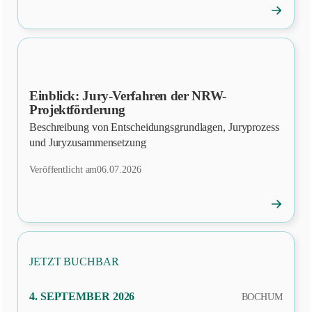
→
News
öffnen
Einblick: Jury-Verfahren der NRW-
NEWS
Projektförderung
Beschreibung von Entscheidungsgrundlagen, Juryprozess
und Juryzusammensetzung
Veröffentlicht am
06.07.2026
→
News
öffnen
JETZT BUCHBAR
PRÄSENZ
4. SEPTEMBER 2026
BOCHUM