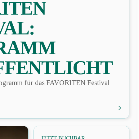
ITEN
VAL:
RAMM
FFENTLICHT
Programm für das FAVORITEN Festival
→
FAVORIT
Festival:
Programm
veröffentli
JETZT BUCHBAR