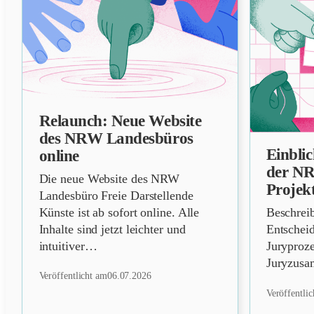
Relaunch: Neue Website
NEWS
des NRW Landesbüros
Einbli
online
NEWS
der N
Die neue Website des NRW
Projek
Landesbüro Freie Darstellende
Künste ist ab sofort online. Alle
Beschrei
Inhalte sind jetzt leichter und
Entschei
intuitiver…
Juryproz
Juryzusa
Veröffentlicht am
06.07.2026
Veröffentli