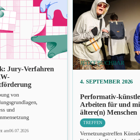
JETZT BUCHBAR
ck: Jury-Verfahren
RW-
PRÄSENZ
4. SEPTEMBER 2026
tförderung
bung von
Performativ-künstle
dungsgrundlagen,
Arbeiten für und mi
ess und
ältere(n) Menschen
mmensetzung
TREFFEN
cht am
06.07.2026
Vernetzungstreffen Künstl