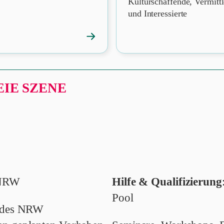
Kulturschaffende, Vermitt
und Interessierte
→
News
öffnen
IE SZENE
n NRW
Hilfe & Qualifizierung
Pool
andes NRW