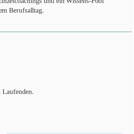
inzelcoachings und ein Wissens-Pool
em Berufsalltag.
 Laufenden.