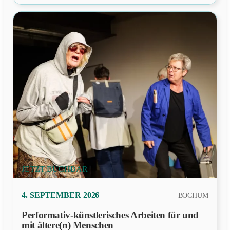
öffnen
JETZT BUCHBAR
PRÄSENZ
4. SEPTEMBER 2026
BOCHUM
Performativ-künstlerisches Arbeiten für und
mit ältere(n) Menschen