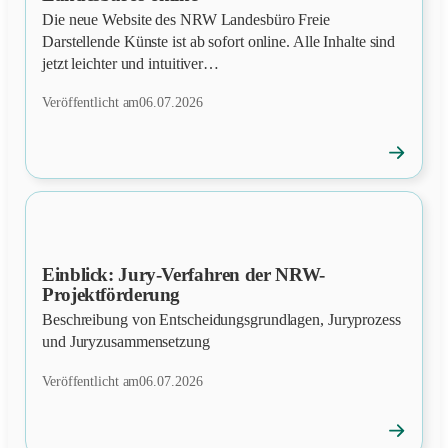
Die neue Website des NRW Landesbüro Freie
Darstellende Künste ist ab sofort online. Alle Inhalte sind
jetzt leichter und intuitiver…
Veröffentlicht am
06.07.2026
→
News
öffnen
Einblick: Jury-Verfahren der NRW-
NEWS
Projektförderung
Beschreibung von Entscheidungsgrundlagen, Juryprozess
und Juryzusammensetzung
Veröffentlicht am
06.07.2026
→
News