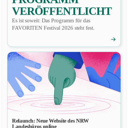
VERÖFFENTLICHT
Es ist soweit: Das Programm für das
FAVORITEN Festival 2026 steht fest.
→
FAVORI
Festival:
Program
veröffentl
Relaunch: Neue Website des NRW
NEWS
Landesbüros online