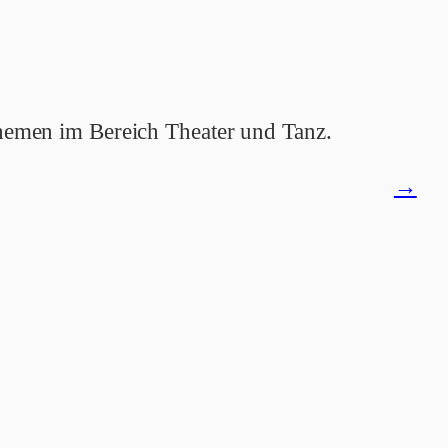
 Themen im Bereich Theater und Tanz.
Mitgli
→
öffne