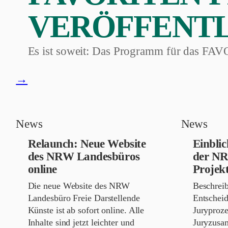
VERÖFFENT
Es ist soweit: Das Programm für das FAVO
FAVORITEN
→
Festival:
Programm
News
News
veröffentlicht
Relaunch: Neue Website
Einbli
des NRW Landesbüros
der N
online
Projek
Die neue Website des NRW
Beschrei
Landesbüro Freie Darstellende
Entschei
Künste ist ab sofort online. Alle
Juryproz
Inhalte sind jetzt leichter und
Juryzusa