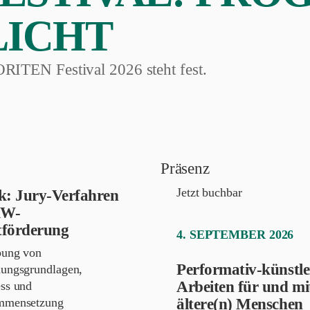
LICHT
RITEN Festival 2026 steht fest.
Präsenz
Jetzt buchbar
ck: Jury-Verfahren
RW-
tförderung
4. SEPTEMBER 2026
bung von
Performativ-künstle
dungsgrundlagen,
Arbeiten für und mi
ess und
ältere(n) Menschen
mmensetzung