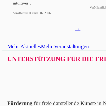
intuitiver…
Veröffentlic
Veröffentlicht am
06.07.2026
News
→
öffnen
Mehr Aktuelles
Mehr Veranstaltungen
UNTERSTÜTZUNG FÜR DIE FRE
Förderung
für freie darstellende Künste i