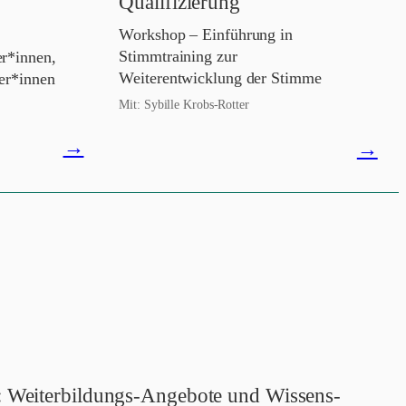
Qualifizierung
Workshop – Einführung in
Stimmtraining zur
er*innen,
Weiterentwicklung der Stimme
ler*innen
Mit: Sybille Krobs-Rotter
Veranstaltung
→
Veran
→
öffnen
öffne
: Weiterbildungs-Angebote und Wissens-