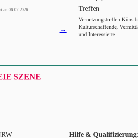
Treffen
ht am
06.07.2026
Vernetzungstreffen Künstl
Kulturschaffende, Vermitt
News
→
und Interessierte
öffnen
IE SZENE
n NRW
Hilfe & Qualifizierung