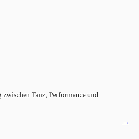
ng zwischen Tanz, Performance und
Mitgli
→
öffne