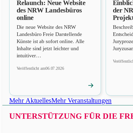
Relaunch: Neue Website
Einbli
NEWS
NEWS
des NRW Landesbüros
der N
online
Projek
Die neue Website des NRW
Beschrei
Landesbüro Freie Darstellende
Entschei
Künste ist ab sofort online. Alle
Juryproz
Inhalte sind jetzt leichter und
Juryzusa
intuitiver…
Veröffentli
Veröffentlicht am
06.07.2026
→
News
öffnen
Mehr Aktuelles
Mehr Veranstaltungen
UNTERSTÜTZUNG FÜR DIE FRE