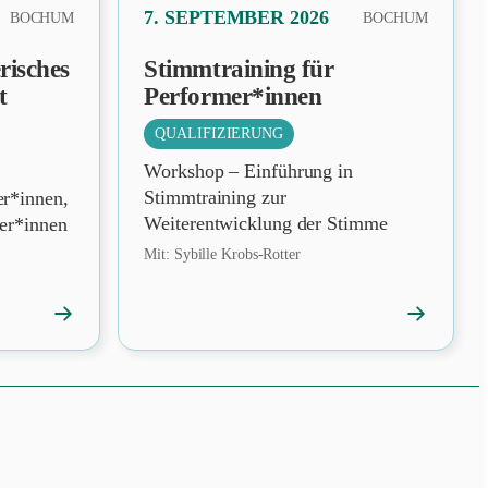
PRÄSENZ
7. SEPTEMBER 2026
BOCHUM
BOCHUM
risches
Stimmtraining für
t
Performer*innen
QUALIFIZIERUNG
Workshop – Einführung in
Stimmtraining zur
er*innen,
Weiterentwicklung der Stimme
ler*innen
Mit: Sybille Krobs-Rotter
→
→
Veranstaltung
Veranstalt
öffnen
öffnen