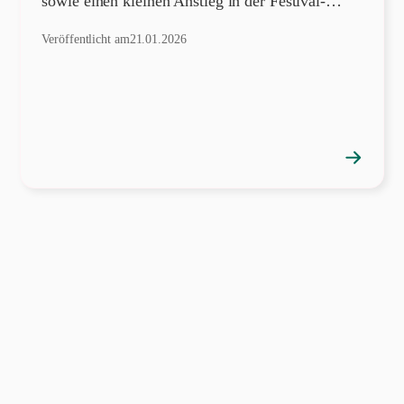
sowie einen kleinen Anstieg in der Festival-…
Veröffentlicht am
21.01.2026
→
Position
öffnen