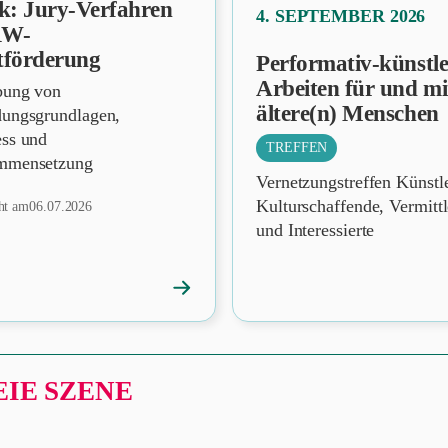
ck: Jury-Verfahren
PRÄSENZ
4. SEPTEMBER 2026
RW-
tförderung
Performativ-künstle
Arbeiten für und mi
bung von
ältere(n) Menschen
dungsgrundlagen,
ess und
TREFFEN
mmensetzung
Vernetzungstreffen Künstl
Kulturschaffende, Vermitt
cht am
06.07.2026
und Interessierte
→
News
öffnen
IE SZENE