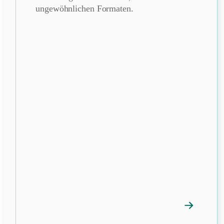
ungewöhnlichen Formaten.
→
Mitgliedspr
öffnen