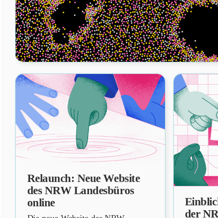
Relaunch: Neue Website
NEWS
des NRW Landesbüros
Einbli
online
NEWS
der N