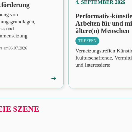
4. SEPTEMBER 2026
tförderung
bung von
Performativ-künstle
dungsgrundlagen,
Arbeiten für und mi
ess und
ältere(n) Menschen
mmensetzung
TREFFEN
cht am
06.07.2026
Vernetzungstreffen Künstl
Kulturschaffende, Vermitt
und Interessierte
→
News
öffnen
IE SZENE