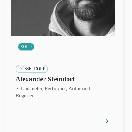
SOLO
DÜSSELDORF
Alexander Steindorf
Schauspieler, Performer, Autor und
Regisseur
→
fil
Mitgliedsprof
öffnen