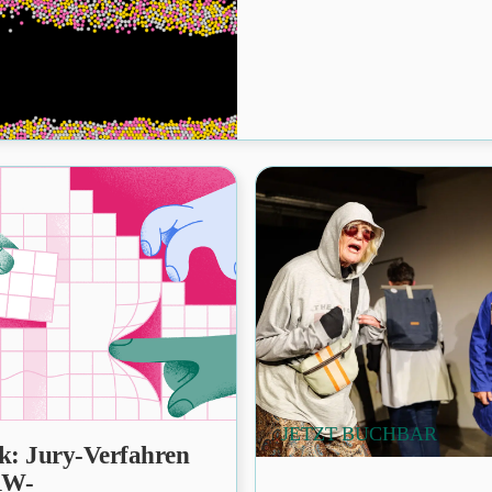
JETZT BUCHBAR
ck: Jury-Verfahren
RW-
PRÄSENZ