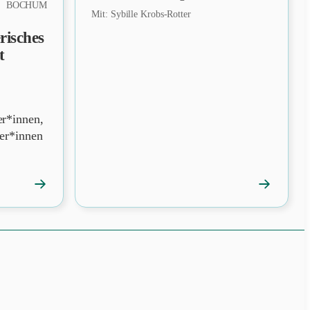
BOCHUM
Mit: Sybille Krobs-Rotter
risches
t
er*innen,
ler*innen
→
→
Veranstaltung
Veranstalt
öffnen
öffnen