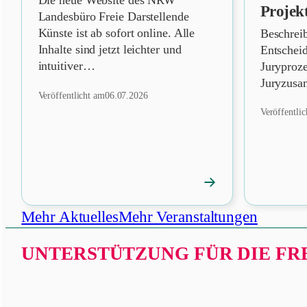
Die neue Website des NRW
Projek
Landesbüro Freie Darstellende
Künste ist ab sofort online. Alle
Beschrei
Inhalte sind jetzt leichter und
Entschei
intuitiver…
Juryproz
Juryzusa
Veröffentlicht am
06.07.2026
Veröffentli
→
News
öffnen
Mehr Aktuelles
Mehr Veranstaltungen
UNTERSTÜTZUNG FÜR DIE FRE