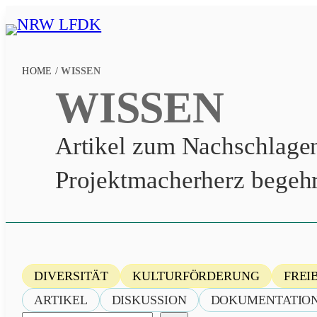
Zum
Inhalt
NRW
springen
LFDK
HOME
/
WISSEN
WISSEN
Artikel zum Nachschlagen
Projektmacherherz begehr
Kategorie
DIVERSITÄT
KULTURFÖRDERUNG
FREI
Format
ARTIKEL
DISKUSSION
DOKUMENTATIO