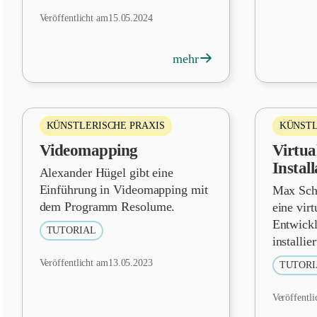
Veröffentlicht am
15.05.2024
→
mehr
KÜNSTLERISCHE PRAXIS
KÜNSTL
Videomapping
Virtu
Instal
Alexander Hügel gibt eine
Einführung in Videomapping mit
Max Sch
dem Programm Resolume.
eine vir
Entwick
TUTORIAL
installie
Veröffentlicht am
13.05.2023
TUTORI
Veröffentli