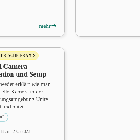
→
mehr
ERISCHE PRAXIS
al Camera
lation und Setup
weder erklärt wie man
tuelle Kamera in der
lungsumgebung Unity
rt und nutzt.
AL
cht am
12.05.2023